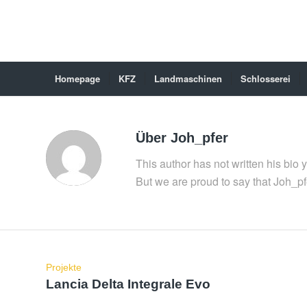
Homepage
KFZ
Landmaschinen
Schlosserei
Über
Joh_pfer
This author has not written his bio y
But we are proud to say that
Joh_pf
Projekte
Lancia Delta Integrale Evo