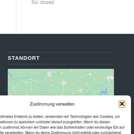
So: closed
STANDORT
Zustimmung verwalten
Klicke hier, um Marketing-Cookies zu
akzeptieren und diesen Inhalt zu aktivieren
ptimales Erlebnis zu bieten, verwenden wir Technologien wie Cookies, um
mationen zu speichern und/oder darauf zuzugreifen. Wenn du diesen
 zustimmst, können wir Daten wie das Surfverhalten oder eindeutige IDs auf
te verarbeiten. Wenn du deine Zustimmung nicht erteilst oder zurückziehst,