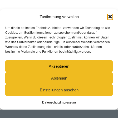
Zustimmung verwalten
Um dir ein optimales Erlebnis zu bieten, verwenden wir Technologien wie
Cookies, um Geräteinformationen zu speichern und/oder darauf
zuzugreifen. Wenn du diesen Technologien zustimmst, können wir Daten
wie das Surfverhalten oder eindeutige IDs auf dieser Website verarbeiten.
Wenn du deine Zustimmung nicht erteilst oder zurückziehst, können
bestimmte Merkmale und Funktionen beeinträchtigt werden.
Akzeptieren
Ablehnen
Furniture Selection
Einstellungen ansehen
Datenschutz
Impressum
Lorem ipsum dolor sit amet, consectetuer
adipiscing elit. Aenean commodo ligula eget
dolor. Aenean massa. Cum sociis natoque